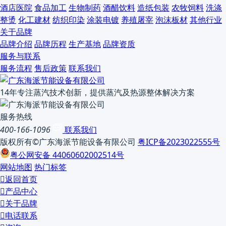
酒店医院
食品加工
生物制药
酒醋饮料
造纸包装
农牧饲料
洗涤
整烫
化工建材
纺织印染
涂装电镀
养殖屠宰
泡沫板材
其他行业
关于品牌
品牌介绍
品牌历程
生产基地
品牌资质
服务与联系
服务流程
售后政策
联系我们
14年专注蒸汽技术创新，提供蒸汽及热源整体解决方案
服务热线
400-166-1096
联系我们
版权所有©广东海派节能设备有限公司
粤ICP备2023022555号
粤公网安备 44060602002514号
网站地图
热门标签

返回首页

产品中心

关于品牌

电话联系