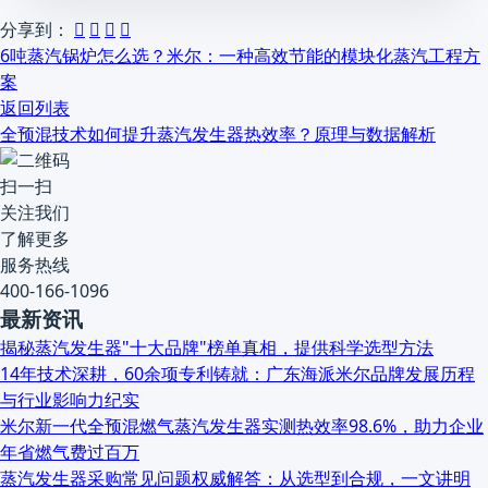
分享到：




6吨蒸汽锅炉怎么选？米尔：一种高效节能的模块化蒸汽工程方
案
返回列表
全预混技术如何提升蒸汽发生器热效率？原理与数据解析
扫一扫
关注我们
了解更多
服务热线
400-166-1096
最新资讯
揭秘蒸汽发生器"十大品牌"榜单真相，提供科学选型方法
14年技术深耕，60余项专利铸就：广东海派米尔品牌发展历程
与行业影响力纪实
米尔新一代全预混燃气蒸汽发生器实测热效率98.6%，助力企业
年省燃气费过百万
蒸汽发生器采购常见问题权威解答：从选型到合规，一文讲明