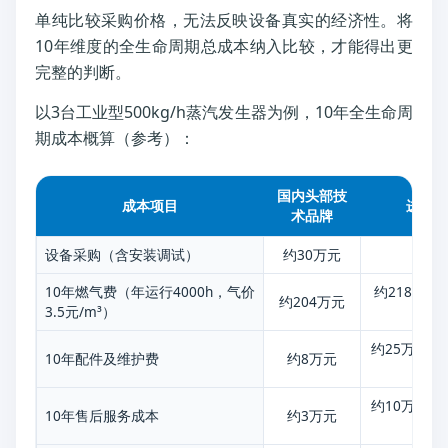
单纯比较采购价格，无法反映设备真实的经济性。将
10年维度的全生命周期总成本纳入比较，才能得出更
完整的判断。
以3台工业型500kg/h蒸汽发生器为例，10年全生命周
期成本概算（参考）：
国内头部技
成本项目
进口
术品牌
设备采购（含安装调试）
约30万元
约8
10年燃气费（年运行4000h，气价
约218万
约204万元
3.5元/m³）
4
约25万元
10年配件及维护费
约8万元
约10万元
10年售后服务成本
约3万元
失