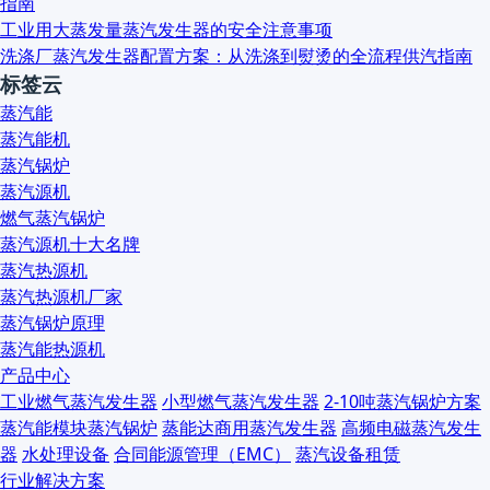
指南
工业用大蒸发量蒸汽发生器的安全注意事项
洗涤厂蒸汽发生器配置方案：从洗涤到熨烫的全流程供汽指南
标签云
蒸汽能
蒸汽能机
蒸汽锅炉
蒸汽源机
燃气蒸汽锅炉
蒸汽源机十大名牌
蒸汽热源机
蒸汽热源机厂家
蒸汽锅炉原理
蒸汽能热源机
产品中心
工业燃气蒸汽发生器
小型燃气蒸汽发生器
2-10吨蒸汽锅炉方案
蒸汽能模块蒸汽锅炉
蒸能达商用蒸汽发生器
高频电磁蒸汽发生
器
水处理设备
合同能源管理（EMC）
蒸汽设备租赁
行业解决方案