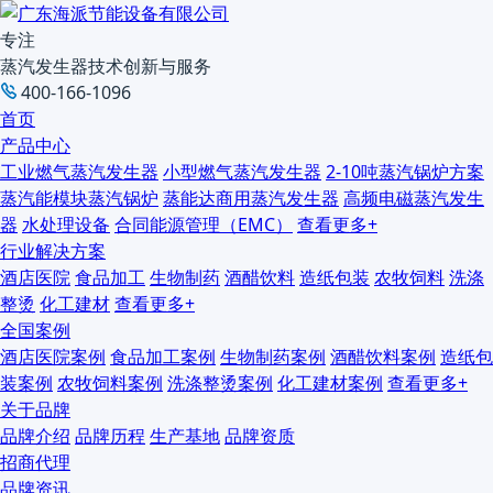
专注
蒸汽发生器技术创新与服务
400-166-1096
首页
产品中心
工业燃气蒸汽发生器
小型燃气蒸汽发生器
2-10吨蒸汽锅炉方案
蒸汽能模块蒸汽锅炉
蒸能达商用蒸汽发生器
高频电磁蒸汽发生
器
水处理设备
合同能源管理（EMC）
查看更多+
行业解决方案
酒店医院
食品加工
生物制药
酒醋饮料
造纸包装
农牧饲料
洗涤
整烫
化工建材
查看更多+
全国案例
酒店医院案例
食品加工案例
生物制药案例
酒醋饮料案例
造纸包
装案例
农牧饲料案例
洗涤整烫案例
化工建材案例
查看更多+
关于品牌
品牌介绍
品牌历程
生产基地
品牌资质
招商代理
品牌资讯