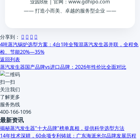
业园B座 | 官网：www.gdhipo.com
—— 打造小而美、卓越的服务型企业 ——
分享到：




4吨蒸汽锅炉选型方案：4台1吨全预混蒸汽发生器并联，全程免
检、节能20%—35%
返回列表
蒸汽发生器国产品牌vs进口品牌：2026年性价比全面对比
扫一扫
关注我们
了解更多
服务热线
400-166-1096
最新资讯
揭秘蒸汽发生器"十大品牌"榜单真相，提供科学选型方法
14年技术深耕，60余项专利铸就：广东海派米尔品牌发展历程