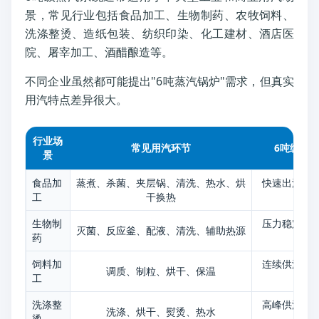
景，常见行业包括食品加工、生物制药、农牧饲料、
洗涤整烫、造纸包装、纺织印染、化工建材、酒店医
院、屠宰加工、酒醋酿造等。
不同企业虽然都可能提出"6吨蒸汽锅炉"需求，但真实
用汽特点差异很大。
行业场
常见用汽环节
6吨级系
景
食品加
蒸煮、杀菌、夹层锅、清洗、热水、烘
快速出汽、
工
干换热
谷
生物制
压力稳定、
灭菌、反应釜、配液、清洗、辅助热源
药
汽
饲料加
连续供汽、
调质、制粒、烘干、保温
工
能
洗涤整
高峰供汽、
洗涤、烘干、熨烫、热水
烫
护