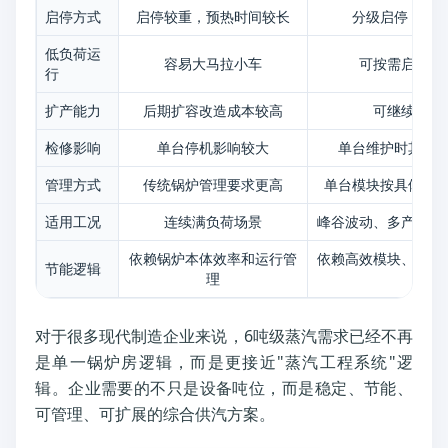
启停方式
启停较重，预热时间较长
分级启停，响
低负荷运
容易大马拉小车
可按需启动部
行
扩产能力
后期扩容改造成本较高
可继续增加
检修影响
单台停机影响较大
单台维护时其他
管理方式
传统锅炉管理要求更高
单台模块按具体结
适用工况
连续满负荷场景
峰谷波动、多产线、
依赖锅炉本体效率和运行管
依赖高效模块、分级
节能逻辑
理
化
对于很多现代制造企业来说，6吨级蒸汽需求已经不再
是单一锅炉房逻辑，而是更接近"蒸汽工程系统"逻
辑。企业需要的不只是设备吨位，而是稳定、节能、
可管理、可扩展的综合供汽方案。