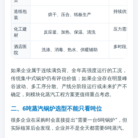
造纸包
持续供汽、
烘干、压合、纸板生产
装
统
化工建
压力需求、
反应釜、加热、保温、清洗
材
艺
酒店医
多时段用汽
洗涤、消毒、热水、供暖辅助
院
理
如果企业属于连续满负荷、全年高强度运行的工况，
传统集中式锅炉仍有评估价值；如果企业存在明显峰
谷波动、多工序分散、产线分阶段运行或未来扩产不
确定，则模块化蒸汽工程方案更值得重点考虑。
二、6吨蒸汽锅炉选型不能只看吨位
很多企业在采购时会直接提出"需要一台6吨锅炉"，但
实际核算后会发现，企业并不是全天都需要6吨蒸汽。