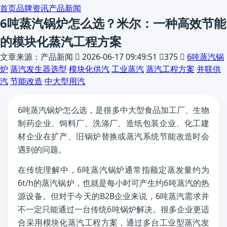
首页
品牌资讯
产品新闻
6吨蒸汽锅炉怎么选？米尔：一种高效节能
的模块化蒸汽工程方案
文章来源：产品新闻

2026-06-17 09:49:51

375

6吨蒸汽锅
炉
蒸汽发生器选型
模块化供汽
工业蒸汽
蒸汽工程方案
并联供
汽
节能改造
中大型用汽
6吨蒸汽锅炉怎么选，是很多中大型食品加工厂、生物
制药企业、饲料厂、洗涤厂、造纸包装企业、化工建
材企业在扩产、旧锅炉替换或蒸汽系统节能改造时会
遇到的问题。
在传统理解中，6吨蒸汽锅炉通常指额定蒸发量约为
6t/h的蒸汽锅炉，也就是每小时可产生约6吨蒸汽的热
源设备。但对于今天的B2B企业来说，6吨蒸汽需求并
不一定只能通过一台传统6吨锅炉解决。很多企业更适
合采用模块化蒸汽工程方案，通过多台工业型蒸汽发