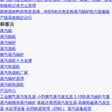
和能耗记录怎么管理
新能源材料的智造选择：MIER米尔免监检蒸汽锅炉助力双极板
产线高效稳定运行
标签云
蒸汽能
蒸汽能机
蒸汽锅炉
蒸汽源机
燃气蒸汽锅炉
蒸汽源机十大名牌
蒸汽热源机
蒸汽热源机厂家
蒸汽锅炉原理
蒸汽能热源机
产品中心
工业燃气蒸汽发生器
小型燃气蒸汽发生器
2-10吨蒸汽锅炉方案
蒸汽能模块蒸汽锅炉
蒸能达商用蒸汽发生器
高频电磁蒸汽发生
器
水处理设备
合同能源管理（EMC）
蒸汽设备租赁