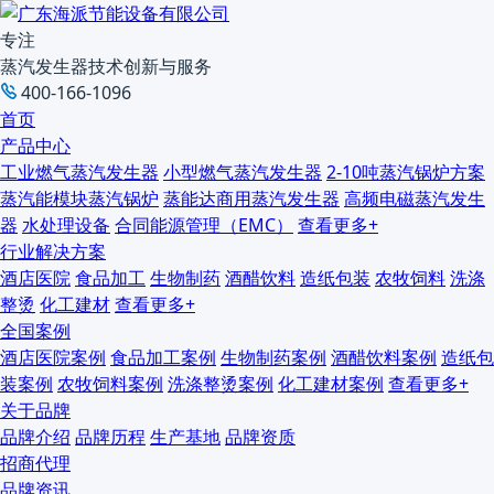
专注
蒸汽发生器技术创新与服务
400-166-1096
首页
产品中心
工业燃气蒸汽发生器
小型燃气蒸汽发生器
2-10吨蒸汽锅炉方案
蒸汽能模块蒸汽锅炉
蒸能达商用蒸汽发生器
高频电磁蒸汽发生
器
水处理设备
合同能源管理（EMC）
查看更多+
行业解决方案
酒店医院
食品加工
生物制药
酒醋饮料
造纸包装
农牧饲料
洗涤
整烫
化工建材
查看更多+
全国案例
酒店医院案例
食品加工案例
生物制药案例
酒醋饮料案例
造纸包
装案例
农牧饲料案例
洗涤整烫案例
化工建材案例
查看更多+
关于品牌
品牌介绍
品牌历程
生产基地
品牌资质
招商代理
品牌资讯