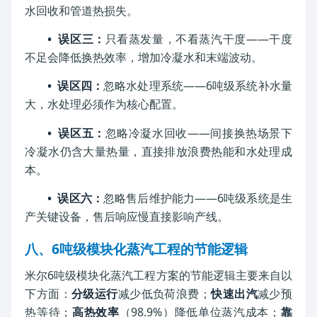
水回收和管道热损失。
• 误区三：
只看蒸发量，不看蒸汽干度——干度
不足会降低换热效率，增加冷凝水和末端波动。
• 误区四：
忽略水处理系统——6吨级系统补水量
大，水处理必须作为核心配置。
• 误区五：
忽略冷凝水回收——间接换热场景下
冷凝水仍含大量热量，直接排放浪费热能和水处理成
本。
• 误区六：
忽略售后维护能力——6吨级系统是生
产关键设备，售后响应慢直接影响产线。
八、6吨级模块化蒸汽工程的节能逻辑
米尔6吨级模块化蒸汽工程方案的节能逻辑主要来自以
下方面：
分级运行
减少低负荷浪费；
快速出汽
减少预
热等待；
高热效率
（98.9%）降低单位蒸汽成本；
靠