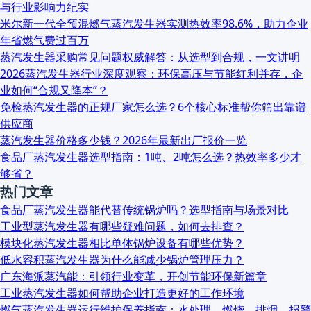
与行业影响力纪实
米尔新一代全预混燃气蒸汽发生器实测热效率98.6%，助力企业
年省燃气费过百万
蒸汽发生器采购常见问题权威解答：从选型到合规，一文讲明
2026蒸汽发生器行业深度观察：环保高压与节能红利并存，企
业如何“合规又降本”？
免检蒸汽发生器的正规厂家怎么选？6个核心标准帮你筛出靠谱
供应商
蒸汽发生器价格多少钱？2026年最新出厂报价一览
食品厂蒸汽发生器选型指南：1吨、2吨怎么选？热效率多少才
够省？
热门文章
食品厂蒸汽发生器能代替传统锅炉吗？选型指南与场景对比
工业型蒸汽发生器有哪些疑难问题，如何去排查？
模块化蒸汽发生器相比单体锅炉设备有哪些优势？
低水容积蒸汽发生器为什么能减少锅炉管理压力？
广东海派蒸汽能：引领行业变革，开创节能环保新篇章
工业蒸汽发生器如何帮助企业打造更好的工作环境
燃气蒸汽发生器运行维护保养指南：水处理、燃烧、排烟、报警