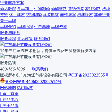
行业解决方案
酒店医院
食品加工
生物制药
酒醋饮料
造纸包装
农牧饲料
洗涤
整烫
化工建材
纺织印染
涂装电镀
养殖屠宰
泡沫板材
其他行业
关于品牌
品牌介绍
品牌历程
生产基地
品牌资质
服务与联系
服务流程
售后政策
联系我们
14年专注蒸汽技术创新，提供蒸汽及热源整体解决方案
服务热线
400-166-1096
联系我们
版权所有©广东海派节能设备有限公司
粤ICP备2023022555号
粤公网安备 44060602002514号
网站地图
热门标签

返回首页

产品中心

关于品牌

电话联系