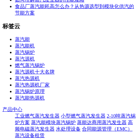
食品厂蒸汽能耗高怎么办？从热源选型到模块化供汽的
节能方案
标签云
蒸汽能
蒸汽能机
蒸汽锅炉
蒸汽源机
燃气蒸汽锅炉
蒸汽源机十大名牌
蒸汽热源机
蒸汽热源机厂家
蒸汽锅炉原理
蒸汽能热源机
产品中心
工业燃气蒸汽发生器
小型燃气蒸汽发生器
2-10吨蒸汽锅
炉方案
蒸汽能模块蒸汽锅炉
蒸能达商用蒸汽发生器
高
频电磁蒸汽发生器
水处理设备
合同能源管理（EMC）
蒸汽设备租赁