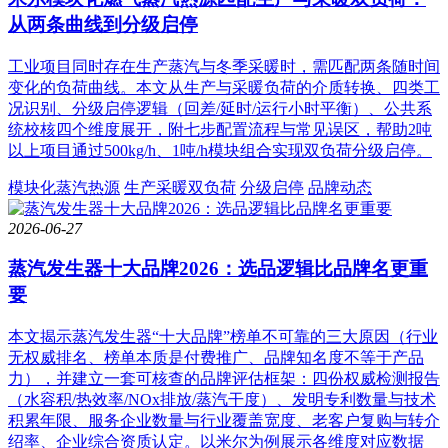
从两条曲线到分级启停
工业项目同时存在生产蒸汽与冬季采暖时，需匹配两条随时间
变化的负荷曲线。本文从生产与采暖负荷的介质转换、四类工
况识别、分级启停逻辑（回差/延时/运行小时平衡）、公共系
统校核四个维度展开，附七步配置流程与常见误区，帮助2吨
以上项目通过500kg/h、1吨/h模块组合实现双负荷分级启停。
模块化蒸汽热源
生产采暖双负荷
分级启停
品牌动态
2026-06-27
蒸汽发生器十大品牌2026：选品逻辑比品牌名更重
要
本文揭示蒸汽发生器“十大品牌”榜单不可靠的三大原因（行业
无权威排名、榜单本质是付费推广、品牌知名度不等于产品
力），并建立一套可核查的品牌评估框架：四份权威检测报告
（水容积/热效率/NOx排放/蒸汽干度）、发明专利数量与技术
积累年限、服务企业数量与行业覆盖宽度、老客户复购与转介
绍率、企业综合资质认定。以米尔为例展示各维度对应数据