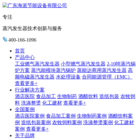
专注
蒸汽发生器技术创新与服务
400-166-1096
首页
产品中心
工业燃气蒸汽发生器
小型燃气蒸汽发生器
2-10吨蒸汽锅
炉方案
蒸汽能模块蒸汽锅炉
蒸能达商用蒸汽发生器
高
频电磁蒸汽发生器
水处理设备
合同能源管理（EMC）
查看更多+
行业解决方案
酒店医院
食品加工
生物制药
酒醋饮料
造纸包装
农牧饲
料
洗涤整烫
化工建材
查看更多+
全国案例
酒店医院案例
食品加工案例
生物制药案例
酒醋饮料案
例
造纸包装案例
农牧饲料案例
洗涤整烫案例
化工建材
案例
查看更多+
关于品牌