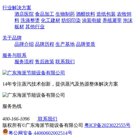
行业解决方案
酒店医院
食品加工
生物制药
酒醋饮料
造纸包装
农牧饲
料
洗涤整烫
化工建材
纺织印染
涂装电镀
养殖屠宰
泡沫
板材
其他行业
关于品牌
品牌介绍
品牌历程
生产基地
品牌资质
服务与联系
服务流程
售后政策
联系我们
14年专注蒸汽技术创新，提供蒸汽及热源整体解决方案
服务热线
400-166-1096
联系我们
版权所有©广东海派节能设备有限公司
粤ICP备2023022555号
粤公网安备 44060602002514号