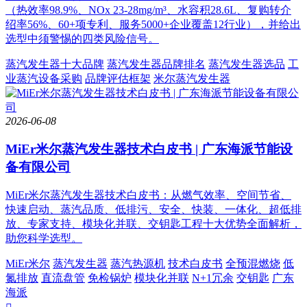
（热效率98.9%、NOx 23-28mg/m³、水容积28.6L、复购转介
绍率56%、60+项专利、服务5000+企业覆盖12行业），并给出
选型中须警惕的四类风险信号。
蒸汽发生器十大品牌
蒸汽发生器品牌排名
蒸汽发生器选品
工
业蒸汽设备采购
品牌评估框架
米尔蒸汽发生器
2026-06-08
MiEr米尔蒸汽发生器技术白皮书 | 广东海派节能设
备有限公司
MiEr米尔蒸汽发生器技术白皮书：从燃气效率、空间节省、
快速启动、蒸汽品质、低排污、安全、快装、一体化、超低排
放、专家支持、模块化并联、交钥匙工程十大优势全面解析，
助您科学选型。
MiEr米尔
蒸汽发生器
蒸汽热源机
技术白皮书
全预混燃烧
低
氮排放
直流盘管
免检锅炉
模块化并联
N+1冗余
交钥匙
广东
海派