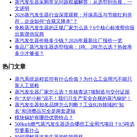
蒸汽发生器采购常见问题权威解答：从选型到合规，一
文讲明
2026蒸汽发生器行业深度观察：环保高压与节能红利并
存，企业如何“合规又降本”？
免检蒸汽发生器的正规厂家怎么选？6个核心标准帮你筛
出靠谱供应商
蒸汽发生器价格多少钱？2026年最新出厂报价一览
食品厂蒸汽发生器选型指南：1吨、2吨怎么选？热效率
多少才够省？
热门文章
蒸汽系统远程监控有什么价值？为什么工业用汽不能只
靠人工巡检
蒸汽发生器厂家怎么选？先核查这7项制造与交付证据
向“大炉小标”说不！我们只生产安全合规的蒸汽锅炉！
蒸汽发生器知名品牌怎么判断？工业B2B领域的"知
名"和消费品完全是两套逻辑
模块锅炉有哪些优势特点？
500kg/h燃气蒸汽发生器适合哪些工业用汽项目？0.5吨选
型要看什么
如何理解蒸汽发生器的性能规格