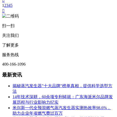

1
2
3
4
5

扫一扫
关注我们
了解更多
服务热线
400-166-1096
最新资讯
揭秘蒸汽发生器"十大品牌"榜单真相，提供科学选型方
法
14年技术深耕，60余项专利铸就：广东海派米尔品牌发
展历程与行业影响力纪实
米尔新一代全预混燃气蒸汽发生器实测热效率98.6%，
助力企业年省燃气费过百万