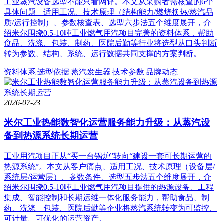
工业蒸汽设备选型不能只看网评。本文从采购者需核查的6个
具体问题、适用工况、技术原理（结构能力/燃烧换热/蒸汽品
质/运行控制）、参数核查表、选型六步法五个维度展开，介
绍米尔围绕0.5-10吨工业燃气用汽项目完善的资料体系，帮助
食品、洗涤、包装、制药、医院后勤等行业将选型从口头判断
转为参数、结构、系统、运行数据共同支撑的方案判断。
资料体系
选型依据
蒸汽发生器
技术参数
品牌动态
2026-07-23
米尔工业热能数智化运营服务能力升级：从蒸汽设
备到热源系统长期运营
工业用汽项目正从“买一台锅炉”转向“建设一套可长期运营的
热源系统”。本文从客户痛点、适用工况、技术原理（设备层/
系统层/运营层）、参数条件、选型五步法五个维度展开，介
绍米尔围绕0.5-10吨工业燃气用汽项目提供的热源设备、工程
集成、智能控制和长期运维一体化服务能力，帮助食品、制
药、洗涤、包装、医院后勤等企业将蒸汽系统转变为可监控、
可计量、可优化的运营资产。