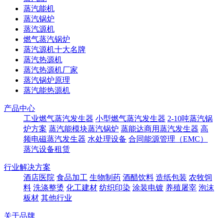
蒸汽能机
蒸汽锅炉
蒸汽源机
燃气蒸汽锅炉
蒸汽源机十大名牌
蒸汽热源机
蒸汽热源机厂家
蒸汽锅炉原理
蒸汽能热源机
产品中心
工业燃气蒸汽发生器
小型燃气蒸汽发生器
2-10吨蒸汽锅
炉方案
蒸汽能模块蒸汽锅炉
蒸能达商用蒸汽发生器
高
频电磁蒸汽发生器
水处理设备
合同能源管理（EMC）
蒸汽设备租赁
行业解决方案
酒店医院
食品加工
生物制药
酒醋饮料
造纸包装
农牧饲
料
洗涤整烫
化工建材
纺织印染
涂装电镀
养殖屠宰
泡沫
板材
其他行业
关于品牌