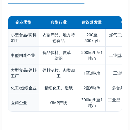
企业类型
典型行业
建议蒸发量
推荐
小型食品/饲料
农副产品、地方特
200至
燃气工业型
加工
色食品
500kg/h
优
食品饮料、皮革、
500kg/h至1
中型制造企业
工业型单台
纺织
吨/h
大型食品/饲料
饲料制粒、肉类加
1至3吨/h
工业型模
工厂
工
化工/造纸企业
精细化工、造纸
2至6吨/h
多台并联
300kg/h至1
工业型，蒸汽
医药企业
GMP产线
吨/h
须