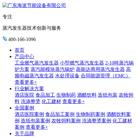
专注
蒸汽发生器技术创新与服务
400-166-1096
首页
产品中心
工业燃气蒸汽发生器
小型燃气蒸汽发生器
2-10吨蒸汽锅
炉方案
蒸汽能模块蒸汽锅炉
蒸能达商用蒸汽发生器
高
频电磁蒸汽发生器
水处理设备
合同能源管理（EMC）
查看更多+
行业解决方案
酒店医院
食品加工
生物制药
酒醋饮料
造纸包装
农牧饲
料
洗涤整烫
化工建材
查看更多+
全国案例
酒店医院案例
食品加工案例
生物制药案例
酒醋饮料案
例
造纸包装案例
农牧饲料案例
洗涤整烫案例
化工建材
案例
查看更多+
关于品牌