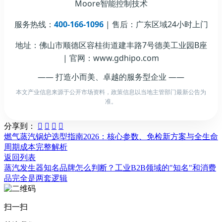
Moore智能控制技术
服务热线：
400-166-1096
| 售后：广东区域24小时上门
地址：佛山市顺德区容桂街道建丰路7号德美工业园B座
| 官网：www.gdhipo.com
—— 打造小而美、卓越的服务型企业 ——
本文产业信息来源于公开市场资料，政策信息以当地主管部门最新公告为
准。
分享到：




燃气蒸汽锅炉选型指南2026：核心参数、免检新方案与全生命
周期成本完整解析
返回列表
蒸汽发生器知名品牌怎么判断？工业B2B领域的"知名"和消费
品完全是两套逻辑
扫一扫