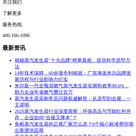
关注我们
了解更多
服务热线
400-166-1096
最新资讯
揭秘蒸汽发生器"十大品牌"榜单真相，提供科学选型方
法
14年技术深耕，60余项专利铸就：广东海派米尔品牌发
展历程与行业影响力纪实
米尔新一代全预混燃气蒸汽发生器实测热效率98.6%，
助力企业年省燃气费过百万
蒸汽发生器采购常见问题权威解答：从选型到合规，一
文讲明
2026蒸汽发生器行业深度观察：环保高压与节能红利并
存，企业如何“合规又降本”？
免检蒸汽发生器的正规厂家怎么选？6个核心标准帮你筛
出靠谱供应商