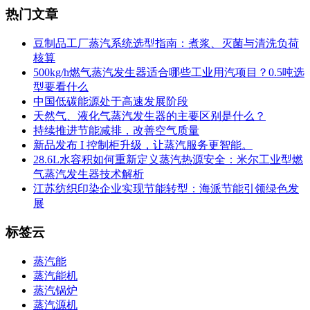
热门文章
豆制品工厂蒸汽系统选型指南：煮浆、灭菌与清洗负荷
核算
500kg/h燃气蒸汽发生器适合哪些工业用汽项目？0.5吨选
型要看什么
中国低碳能源处于高速发展阶段
天然气、液化气蒸汽发生器的主要区别是什么？
持续推进节能减排，改善空气质量
新品发布 I 控制柜升级，让蒸汽服务更智能。
28.6L水容积如何重新定义蒸汽热源安全：米尔工业型燃
气蒸汽发生器技术解析
江苏纺织印染企业实现节能转型：海派节能引领绿色发
展
标签云
蒸汽能
蒸汽能机
蒸汽锅炉
蒸汽源机