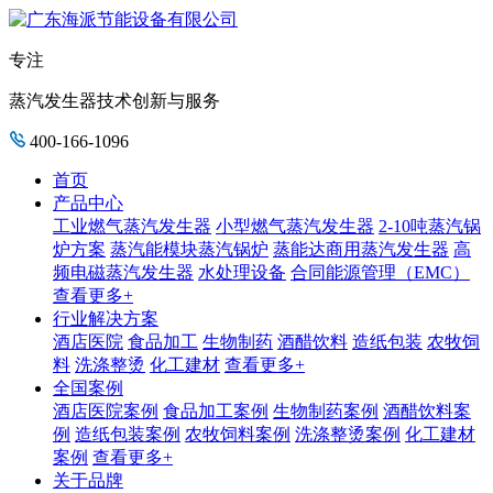
专注
蒸汽发生器技术创新与服务
400-166-1096
首页
产品中心
工业燃气蒸汽发生器
小型燃气蒸汽发生器
2-10吨蒸汽锅
炉方案
蒸汽能模块蒸汽锅炉
蒸能达商用蒸汽发生器
高
频电磁蒸汽发生器
水处理设备
合同能源管理（EMC）
查看更多+
行业解决方案
酒店医院
食品加工
生物制药
酒醋饮料
造纸包装
农牧饲
料
洗涤整烫
化工建材
查看更多+
全国案例
酒店医院案例
食品加工案例
生物制药案例
酒醋饮料案
例
造纸包装案例
农牧饲料案例
洗涤整烫案例
化工建材
案例
查看更多+
关于品牌