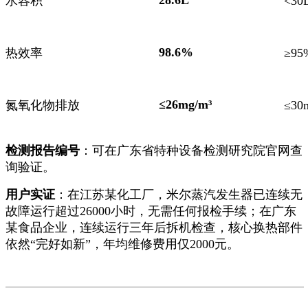
水容积
<3
98.6%
热效率
≥9
≤26mg/m³
氮氧化物排放
≤3
检测报告编号
：可在广东省特种设备检测研究院官网查
询验证。
用户实证
：在江苏某化工厂，米尔蒸汽发生器已连续无
故障运行超过26000小时，无需任何报检手续；在广东
某食品企业，连续运行三年后拆机检查，核心换热部件
依然“完好如新”，年均维修费用仅2000元。