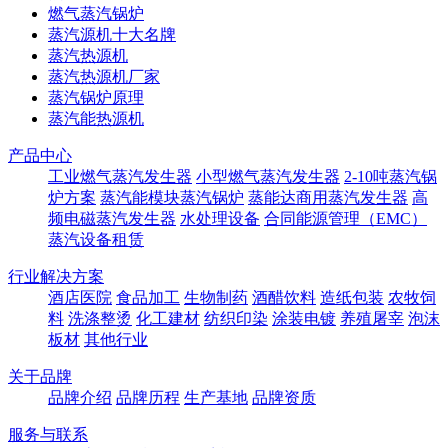
燃气蒸汽锅炉
蒸汽源机十大名牌
蒸汽热源机
蒸汽热源机厂家
蒸汽锅炉原理
蒸汽能热源机
产品中心
工业燃气蒸汽发生器
小型燃气蒸汽发生器
2-10吨蒸汽锅
炉方案
蒸汽能模块蒸汽锅炉
蒸能达商用蒸汽发生器
高
频电磁蒸汽发生器
水处理设备
合同能源管理（EMC）
蒸汽设备租赁
行业解决方案
酒店医院
食品加工
生物制药
酒醋饮料
造纸包装
农牧饲
料
洗涤整烫
化工建材
纺织印染
涂装电镀
养殖屠宰
泡沫
板材
其他行业
关于品牌
品牌介绍
品牌历程
生产基地
品牌资质
服务与联系