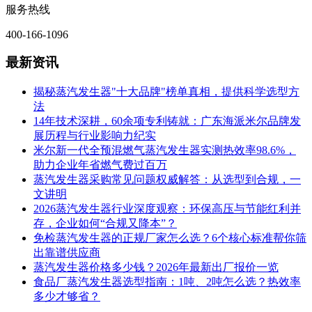
服务热线
400-166-1096
最新资讯
揭秘蒸汽发生器"十大品牌"榜单真相，提供科学选型方
法
14年技术深耕，60余项专利铸就：广东海派米尔品牌发
展历程与行业影响力纪实
米尔新一代全预混燃气蒸汽发生器实测热效率98.6%，
助力企业年省燃气费过百万
蒸汽发生器采购常见问题权威解答：从选型到合规，一
文讲明
2026蒸汽发生器行业深度观察：环保高压与节能红利并
存，企业如何“合规又降本”？
免检蒸汽发生器的正规厂家怎么选？6个核心标准帮你筛
出靠谱供应商
蒸汽发生器价格多少钱？2026年最新出厂报价一览
食品厂蒸汽发生器选型指南：1吨、2吨怎么选？热效率
多少才够省？