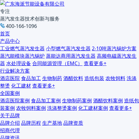
专注
蒸汽发生器技术创新与服务
400-166-1096
首页
产品中心
工业燃气蒸汽发生器
小型燃气蒸汽发生器
2-10吨蒸汽锅炉方案
蒸汽能模块蒸汽锅炉
蒸能达商用蒸汽发生器
高频电磁蒸汽发生
器
水处理设备
合同能源管理（EMC）
查看更多+
行业解决方案
酒店医院
食品加工
生物制药
酒醋饮料
造纸包装
农牧饲料
洗涤
整烫
化工建材
查看更多+
全国案例
酒店医院案例
食品加工案例
生物制药案例
酒醋饮料案例
造纸包
装案例
农牧饲料案例
洗涤整烫案例
化工建材案例
查看更多+
关于品牌
品牌介绍
品牌历程
生产基地
品牌资质
招商代理
品牌资讯