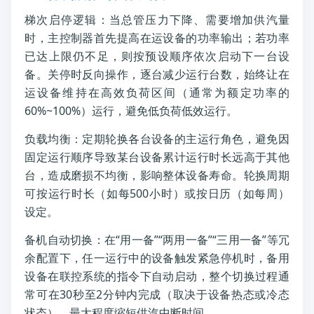
梯次启停逻辑：当总管压力下降、需要增加供汽量
时，主控制器首先提高在运设备的功率输出；若功率
已达上限仍不足，则按预设顺序依次启动下一台设
备。关停时反向操作，逐台减少运行台数，始终让在
运设备维持在高效负荷区间（通常为额定功率的
60%~100%）运行，避免低负荷低效运行。
负载均衡：定期轮换各台设备的主运行角色，避免因
固定运行顺序导致某台设备累计运行时长远高于其他
台，造成磨损不均衡，影响整体设备寿命。轮换周期
可按运行时长（如每500小时）或按日历（如每周）
设定。
备机自动切换：在“用一备”“两用一备”“三用一备”等冗
余配置下，任一运行中的设备触发紧急停机时，备用
设备在联控系统的指令下自动启动，整个切换过程通
常可在30秒至2分钟内完成（取决于设备热态或冷态
状态），最大程度缩短供汽中断时间。