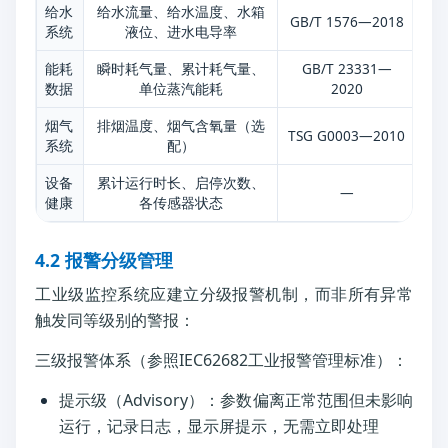
给水
给水流量、给水温度、水箱
水
GB/T 1576—2018
系统
液位、进水电导率
能耗
瞬时耗气量、累计耗气量、
GB/T 23331—
数据
单位蒸汽能耗
2020
烟气
排烟温度、烟气含氧量（选
冷
TSG G0003—2010
系统
配）
设备
累计运行时长、启停次数、
—
预
健康
各传感器状态
4.2 报警分级管理
工业级监控系统应建立分级报警机制，而非所有异常
触发同等级别的警报：
三级报警体系（参照IEC62682工业报警管理标准）：
提示级（Advisory）：参数偏离正常范围但未影响
运行，记录日志，显示屏提示，无需立即处理