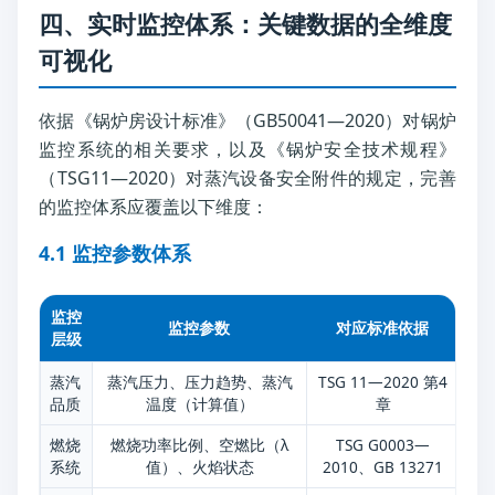
四、实时监控体系：关键数据的全维度
可视化
依据《锅炉房设计标准》（GB50041—2020）对锅炉
监控系统的相关要求，以及《锅炉安全技术规程》
（TSG11—2020）对蒸汽设备安全附件的规定，完善
的监控体系应覆盖以下维度：
4.1 监控参数体系
监控
监控参数
对应标准依据
层级
蒸汽
蒸汽压力、压力趋势、蒸汽
TSG 11—2020 第4
工
品质
温度（计算值）
章
燃烧
燃烧功率比例、空燃比（λ
TSG G0003—
效
系统
值）、火焰状态
2010、GB 13271