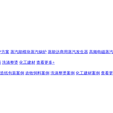
炉方案
蒸汽能模块蒸汽锅炉
蒸能达商用蒸汽发生器
高频电磁蒸
料
洗涤整烫
化工建材
查看更多+
造纸包装案例
农牧饲料案例
洗涤整烫案例
化工建材案例
查看更