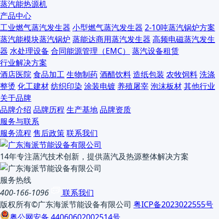
蒸汽能热源机
产品中心
工业燃气蒸汽发生器
小型燃气蒸汽发生器
2-10吨蒸汽锅炉方案
蒸汽能模块蒸汽锅炉
蒸能达商用蒸汽发生器
高频电磁蒸汽发生
器
水处理设备
合同能源管理（EMC）
蒸汽设备租赁
行业解决方案
酒店医院
食品加工
生物制药
酒醋饮料
造纸包装
农牧饲料
洗涤
整烫
化工建材
纺织印染
涂装电镀
养殖屠宰
泡沫板材
其他行业
关于品牌
品牌介绍
品牌历程
生产基地
品牌资质
服务与联系
服务流程
售后政策
联系我们
14年专注蒸汽技术创新，提供蒸汽及热源整体解决方案
服务热线
400-166-1096
联系我们
版权所有©广东海派节能设备有限公司
粤ICP备2023022555号
粤公网安备 44060602002514号