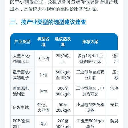
的中小制造企业，免检设备可显著降低设备管理合规
成本，是传统大型锅炉的高性价比替代方案。
三、按产业类型的选型建议速查
典型区
建议蒸发
产业类型
推荐方案
重
域
量
大型石化/
2吨/h以
多台1吨/h工业
连续性
大亚湾
精细化工
上
型并联+冗余
址、园
显示面板/
500kg/h
工业型单台或双
压力稳定
仲恺
高端电子
至1吨/h
台并联
标、洁
新能源电
300至
工业型单台，电
洁净厂房
仲恺
池制造
800kg/h
加热可选
仲恺、
50至
小型电加热免检
安装灵活
研发中试
大亚湾
200kg/h
设备
PCB/金属
200至
工业型500kg/h
防腐安装
博罗
加工
500kg/h
单台