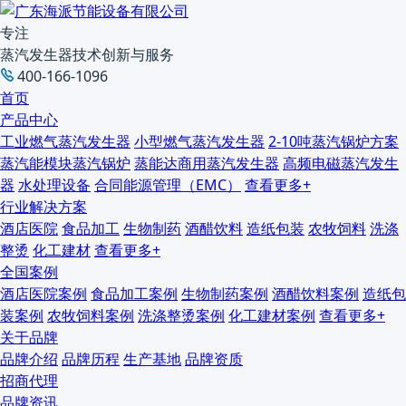
专注
蒸汽发生器技术创新与服务
400-166-1096
首页
产品中心
工业燃气蒸汽发生器
小型燃气蒸汽发生器
2-10吨蒸汽锅炉方案
蒸汽能模块蒸汽锅炉
蒸能达商用蒸汽发生器
高频电磁蒸汽发生
器
水处理设备
合同能源管理（EMC）
查看更多+
行业解决方案
酒店医院
食品加工
生物制药
酒醋饮料
造纸包装
农牧饲料
洗涤
整烫
化工建材
查看更多+
全国案例
酒店医院案例
食品加工案例
生物制药案例
酒醋饮料案例
造纸包
装案例
农牧饲料案例
洗涤整烫案例
化工建材案例
查看更多+
关于品牌
品牌介绍
品牌历程
生产基地
品牌资质
招商代理
品牌资讯