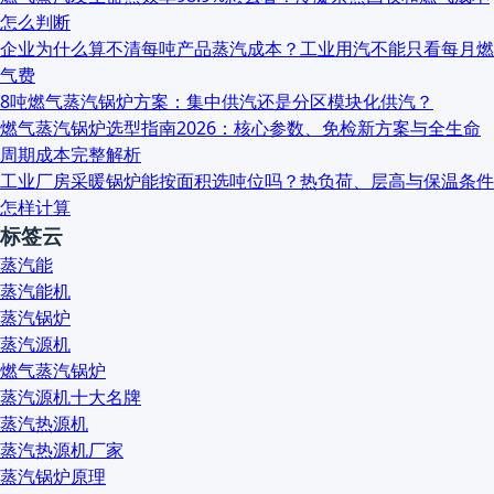
怎么判断
企业为什么算不清每吨产品蒸汽成本？工业用汽不能只看每月燃
气费
8吨燃气蒸汽锅炉方案：集中供汽还是分区模块化供汽？
燃气蒸汽锅炉选型指南2026：核心参数、免检新方案与全生命
周期成本完整解析
工业厂房采暖锅炉能按面积选吨位吗？热负荷、层高与保温条件
怎样计算
标签云
蒸汽能
蒸汽能机
蒸汽锅炉
蒸汽源机
燃气蒸汽锅炉
蒸汽源机十大名牌
蒸汽热源机
蒸汽热源机厂家
蒸汽锅炉原理