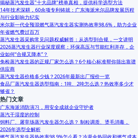
揭秘蒸汽发生器"十大品牌"榜单真相，提供科学选型方法
14年技术深耕，60余项专利铸就：广东海派米尔品牌发展历程
与行业影响力纪实
米尔新一代全预混燃气蒸汽发生器实测热效率98.6%，助力企业
年省燃气费过百万
蒸汽发生器采购常见问题权威解答：从选型到合规，一文讲明
2026蒸汽发生器行业深度观察：环保高压与节能红利并存，企
业如何“合规又降本”？
免检蒸汽发生器的正规厂家怎么选？6个核心标准帮你筛出靠谱
供应商
蒸汽发生器价格多少钱？2026年最新出厂报价一览
食品厂蒸汽发生器选型指南：1吨、2吨怎么选？热效率多少才
够省？
热门文章
广东海派消防演习，用安全成就企业守护者
蒸汽干湿度的控制
饲料厂、屠宰场蒸汽发生器怎么选？ 制粒调质、烫毛消毒，
2026年选型全解析
燃气蒸汽发生器热效率98.9%怎么看？冷凝余热回收和燃气成本