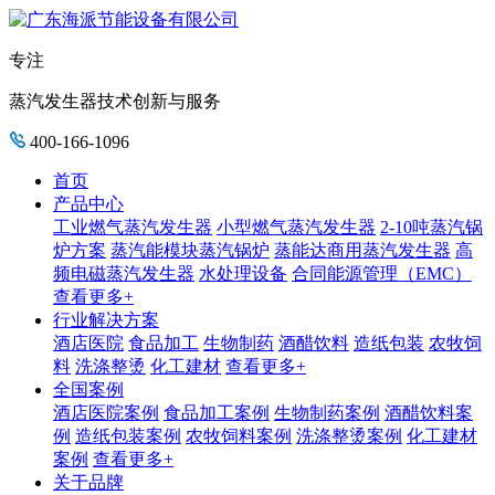
专注
蒸汽发生器技术创新与服务
400-166-1096
首页
产品中心
工业燃气蒸汽发生器
小型燃气蒸汽发生器
2-10吨蒸汽锅
炉方案
蒸汽能模块蒸汽锅炉
蒸能达商用蒸汽发生器
高
频电磁蒸汽发生器
水处理设备
合同能源管理（EMC）
查看更多+
行业解决方案
酒店医院
食品加工
生物制药
酒醋饮料
造纸包装
农牧饲
料
洗涤整烫
化工建材
查看更多+
全国案例
酒店医院案例
食品加工案例
生物制药案例
酒醋饮料案
例
造纸包装案例
农牧饲料案例
洗涤整烫案例
化工建材
案例
查看更多+
关于品牌