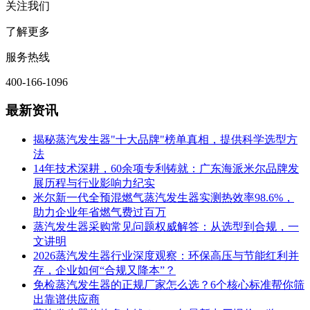
关注我们
了解更多
服务热线
400-166-1096
最新资讯
揭秘蒸汽发生器"十大品牌"榜单真相，提供科学选型方
法
14年技术深耕，60余项专利铸就：广东海派米尔品牌发
展历程与行业影响力纪实
米尔新一代全预混燃气蒸汽发生器实测热效率98.6%，
助力企业年省燃气费过百万
蒸汽发生器采购常见问题权威解答：从选型到合规，一
文讲明
2026蒸汽发生器行业深度观察：环保高压与节能红利并
存，企业如何“合规又降本”？
免检蒸汽发生器的正规厂家怎么选？6个核心标准帮你筛
出靠谱供应商