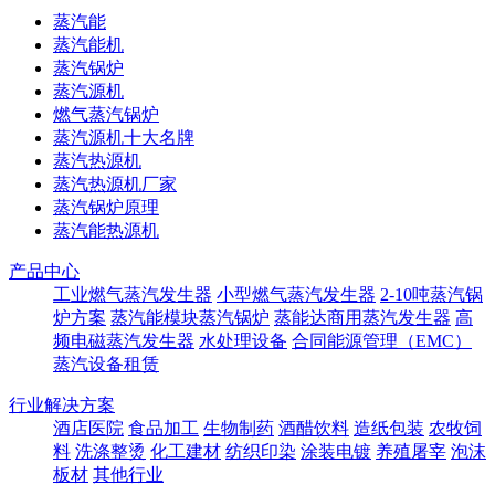
蒸汽能
蒸汽能机
蒸汽锅炉
蒸汽源机
燃气蒸汽锅炉
蒸汽源机十大名牌
蒸汽热源机
蒸汽热源机厂家
蒸汽锅炉原理
蒸汽能热源机
产品中心
工业燃气蒸汽发生器
小型燃气蒸汽发生器
2-10吨蒸汽锅
炉方案
蒸汽能模块蒸汽锅炉
蒸能达商用蒸汽发生器
高
频电磁蒸汽发生器
水处理设备
合同能源管理（EMC）
蒸汽设备租赁
行业解决方案
酒店医院
食品加工
生物制药
酒醋饮料
造纸包装
农牧饲
料
洗涤整烫
化工建材
纺织印染
涂装电镀
养殖屠宰
泡沫
板材
其他行业