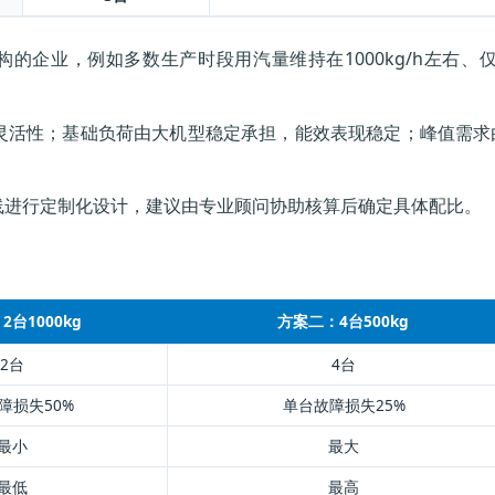
的企业，例如多数生产时段用汽量维持在1000kg/h左右
灵活性；基础负荷由大机型稳定承担，能效表现稳定；峰值需求
线进行定制化设计，建议由专业顾问协助核算后确定具体配比。
台1000kg
方案二：4台500kg
2台
4台
障损失50%
单台故障损失25%
最小
最大
最低
最高