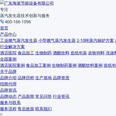
专注
蒸汽发生器技术创新与服务
400-166-1096
首页
产品中心
工业燃气蒸汽发生器
小型燃气蒸汽发生器
2-10吨蒸汽锅炉方案
行业解决方案
酒店医院
食品加工
生物制药
酒醋饮料
造纸包装
农牧饲料
洗涤
全国案例
酒店医院案例
食品加工案例
生物制药案例
酒醋饮料案例
造纸包
关于品牌
品牌介绍
品牌历程
生产基地
品牌资质
招商代理
品牌资讯
品牌动态
产品新闻
常见问答
行业资讯
服务与联系
服务流程
售后政策
联系我们
