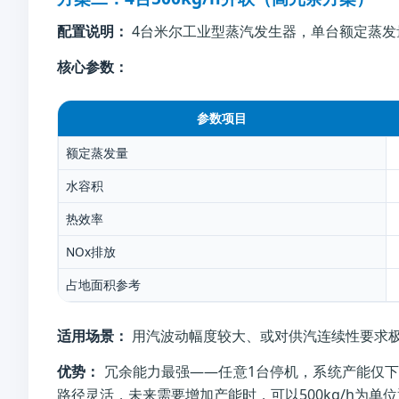
配置说明：
4台米尔工业型蒸汽发生器，单台额定蒸发量50
核心参数：
参数项目
额定蒸发量
水容积
热效率
NOx排放
占地面积参考
适用场景：
用汽波动幅度较大、或对供汽连续性要求
优势：
冗余能力最强——任意1台停机，系统产能仅下
路径灵活，未来需要增加产能时，可以500kg/h为单