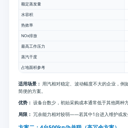
额定蒸发量
水容积
热效率
NOx排放
最高工作压力
蒸汽干度
占地面积参考
适用场景：
用汽相对稳定、波动幅度不大的企业，例
简便的方案。
优势：
设备台数少，初始采购成本通常低于其他两种
局限：
冗余能力相对较弱——若其中1台进入维护或发
方案二：4台500kg/h并联（高冗余方案）