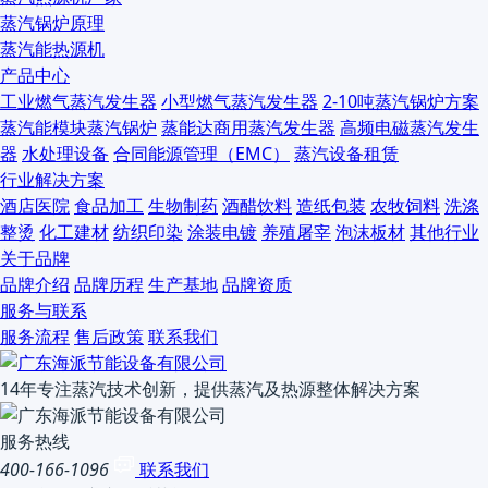
蒸汽锅炉原理
蒸汽能热源机
产品中心
工业燃气蒸汽发生器
小型燃气蒸汽发生器
2-10吨蒸汽锅炉方案
蒸汽能模块蒸汽锅炉
蒸能达商用蒸汽发生器
高频电磁蒸汽发生
器
水处理设备
合同能源管理（EMC）
蒸汽设备租赁
行业解决方案
酒店医院
食品加工
生物制药
酒醋饮料
造纸包装
农牧饲料
洗涤
整烫
化工建材
纺织印染
涂装电镀
养殖屠宰
泡沫板材
其他行业
关于品牌
品牌介绍
品牌历程
生产基地
品牌资质
服务与联系
服务流程
售后政策
联系我们
14年专注蒸汽技术创新，提供蒸汽及热源整体解决方案
服务热线
400-166-1096
联系我们