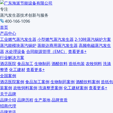
专注
蒸汽发生器技术创新与服务
400-166-1096
首页
产品中心
工业燃气蒸汽发生器
小型燃气蒸汽发生器
2-10吨蒸汽锅炉方案
蒸汽能模块蒸汽锅炉
蒸能达商用蒸汽发生器
高频电磁蒸汽发生
器
水处理设备
合同能源管理（EMC）
查看更多+
行业解决方案
酒店医院
食品加工
生物制药
酒醋饮料
造纸包装
农牧饲料
洗涤
整烫
化工建材
查看更多+
全国案例
酒店医院案例
食品加工案例
生物制药案例
酒醋饮料案例
造纸包
装案例
农牧饲料案例
洗涤整烫案例
化工建材案例
查看更多+
关于品牌
品牌介绍
品牌历程
生产基地
品牌资质
招商代理
品牌资讯