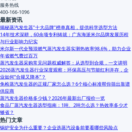
服务热线
400-166-1096
最新资讯
揭秘蒸汽发生器"十大品牌"榜单真相，提供科学选型方法
14年技术深耕，60余项专利铸就：广东海派米尔品牌发展历程
与行业影响力纪实
米尔新一代全预混燃气蒸汽发生器实测热效率98.6%，助力企业
年省燃气费过百万
蒸汽发生器采购常见问题权威解答：从选型到合规，一文讲明
2026蒸汽发生器行业深度观察：环保高压与节能红利并存，企
业如何“合规又降本”？
免检蒸汽发生器的正规厂家怎么选？6个核心标准帮你筛出靠谱
供应商
蒸汽发生器价格多少钱？2026年最新出厂报价一览
食品厂蒸汽发生器选型指南：1吨、2吨怎么选？热效率多少才
够省？
热门文章
锅炉安全为什么重要？企业选蒸汽设备前要看哪些风险点