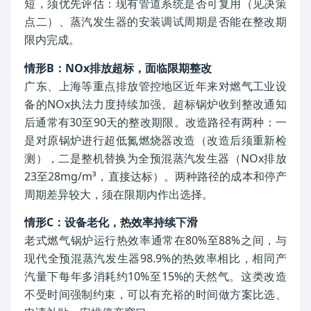
短，须优先评估：现有管道系统是否可复用（见决策
点二）、蒸汽发生器的安装调试周期是否能在整改期
限内完成。
情形B：NOx排放超标，面临限期整改
广东、上海等重点排放管控地区近年来对燃气工业设
备的NOx执法力度持续加强。超标锅炉收到整改通知
后通常有30至90天的整改期限。改造路径有两种：一
是对原锅炉进行超低氮燃烧器改造（改造后须重新检
测），二是整机替换为全预混蒸汽发生器（NOx排放
23至28mg/m³，直接达标）。两种路径的成本和停产
周期差异较大，须在限期内作出选择。
情形C：设备老化，热效率持续下滑
老式燃气锅炉运行热效率通常在80%至88%之间，与
现代全预混蒸汽发生器98.9%的热效率相比，相同产
汽量下每年多消耗约10%至15%的天然气。这类改造
不受时间强制约束，可以有充裕的时间做方案比选、