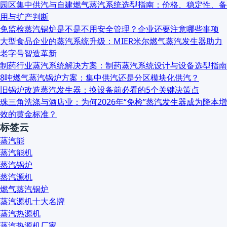
园区集中供汽与自建燃气蒸汽系统选型指南：价格、稳定性、备
用与扩产判断
免监检蒸汽锅炉是不是不用安全管理？企业还要注意哪些事项
大型食品企业的蒸汽系统升级：MIER米尔燃气蒸汽发生器助力
老字号智造革新
制药行业蒸汽系统解决方案：制药蒸汽系统设计与设备选型指南
8吨燃气蒸汽锅炉方案：集中供汽还是分区模块化供汽？
旧锅炉改造蒸汽发生器：换设备前必看的5个关键决策点
珠三角洗涤与酒店业：为何2026年“免检”蒸汽发生器成为降本增
效的黄金标准？
标签云
蒸汽能
蒸汽能机
蒸汽锅炉
蒸汽源机
燃气蒸汽锅炉
蒸汽源机十大名牌
蒸汽热源机
蒸汽热源机厂家