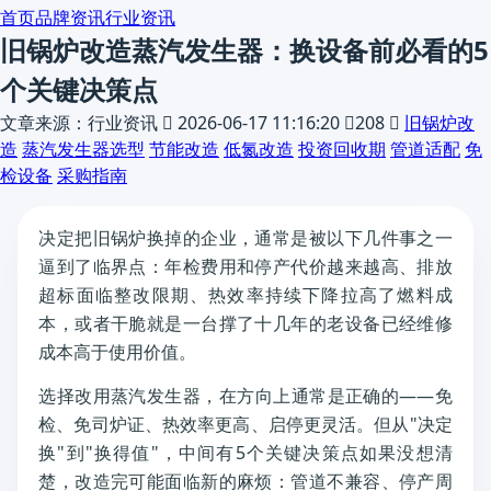
首页
品牌资讯
行业资讯
旧锅炉改造蒸汽发生器：换设备前必看的5
个关键决策点
文章来源：行业资讯

2026-06-17 11:16:20

208

旧锅炉改
造
蒸汽发生器选型
节能改造
低氮改造
投资回收期
管道适配
免
检设备
采购指南
决定把旧锅炉换掉的企业，通常是被以下几件事之一
逼到了临界点：年检费用和停产代价越来越高、排放
超标面临整改限期、热效率持续下降拉高了燃料成
本，或者干脆就是一台撑了十几年的老设备已经维修
成本高于使用价值。
选择改用蒸汽发生器，在方向上通常是正确的——免
检、免司炉证、热效率更高、启停更灵活。但从"决定
换"到"换得值"，中间有5个关键决策点如果没想清
楚，改造完可能面临新的麻烦：管道不兼容、停产周