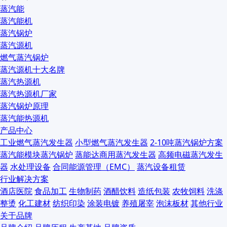
蒸汽能
蒸汽能机
蒸汽锅炉
蒸汽源机
燃气蒸汽锅炉
蒸汽源机十大名牌
蒸汽热源机
蒸汽热源机厂家
蒸汽锅炉原理
蒸汽能热源机
产品中心
工业燃气蒸汽发生器
小型燃气蒸汽发生器
2-10吨蒸汽锅炉方案
蒸汽能模块蒸汽锅炉
蒸能达商用蒸汽发生器
高频电磁蒸汽发生
器
水处理设备
合同能源管理（EMC）
蒸汽设备租赁
行业解决方案
酒店医院
食品加工
生物制药
酒醋饮料
造纸包装
农牧饲料
洗涤
整烫
化工建材
纺织印染
涂装电镀
养殖屠宰
泡沫板材
其他行业
关于品牌