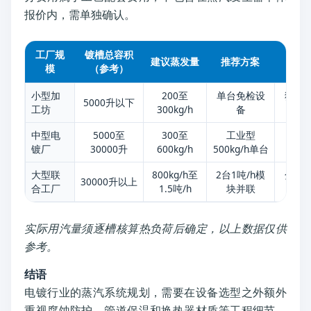
报价内，需单独确认。
工厂规
镀槽总容积
建议蒸发量
推荐方案
模
（参考）
小型加
200至
单台免检设
独立
5000升以下
工坊
300kg/h
备
远
中型电
5000至
300至
工业型
确
镀厂
30000升
600kg/h
500kg/h单台
≤
大型联
800kg/h至
2台1吨/h模
分区
30000升以上
合工厂
1.5吨/h
块并联
实际用汽量须逐槽核算热负荷后确定，以上数据仅供
参考。
结语
电镀行业的蒸汽系统规划，需要在设备选型之外额外
重视腐蚀防护、管道保温和换热器材质等工程细节。