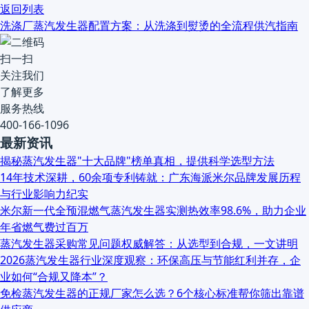
返回列表
洗涤厂蒸汽发生器配置方案：从洗涤到熨烫的全流程供汽指南
扫一扫
关注我们
了解更多
服务热线
400-166-1096
最新资讯
揭秘蒸汽发生器"十大品牌"榜单真相，提供科学选型方法
14年技术深耕，60余项专利铸就：广东海派米尔品牌发展历程
与行业影响力纪实
米尔新一代全预混燃气蒸汽发生器实测热效率98.6%，助力企业
年省燃气费过百万
蒸汽发生器采购常见问题权威解答：从选型到合规，一文讲明
2026蒸汽发生器行业深度观察：环保高压与节能红利并存，企
业如何“合规又降本”？
免检蒸汽发生器的正规厂家怎么选？6个核心标准帮你筛出靠谱