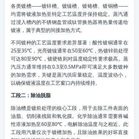
各类镀槽——镀锌槽、镀镍槽、镀铬槽、镀铜槽——
均需将镀液加热至特定工艺温度并保持稳定。蒸汽通
过浸入槽内的不锈钢盘管或钛管换热器将热量传递给
镀液，属于典型的间接加热方式。
不同镀种的工艺温度要求差异显著：酸性镀铜通常在
25至35℃，光亮镀镍通常在50至60℃，热镀锌前处理
可达80至90℃，镀硬铬则对温度稳定性要求极高。蒸
汽压力通常维持在0.3至0.5MPa即可满足大多数镀种
的加热需求，关键是蒸汽供应量稳定、温度波动小，
以确保镀液温度在工艺窗口内持续维持。
工段二：除油脱脂
除油槽是镀前处理的核心工段，用于去除工件表面的
油脂、切削液残留和氧化膜。化学除油通常需要将碱
性溶液加热至60至80℃，电解除油温度与之相近。此
工段用汽量仅次于镀槽加热，且除油效果的好坏直接