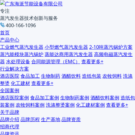
专注
蒸汽发生器技术创新与服务
400-166-1096
首页
产品中心
工业燃气蒸汽发生器
小型燃气蒸汽发生器
2-10吨蒸汽锅炉方案
蒸汽能模块蒸汽锅炉
蒸能达商用蒸汽发生器
高频电磁蒸汽发生
器
水处理设备
合同能源管理（EMC）
查看更多+
行业解决方案
酒店医院
食品加工
生物制药
酒醋饮料
造纸包装
农牧饲料
洗涤
整烫
化工建材
查看更多+
全国案例
酒店医院案例
食品加工案例
生物制药案例
酒醋饮料案例
造纸包
装案例
农牧饲料案例
洗涤整烫案例
化工建材案例
查看更多+
关于品牌
品牌介绍
品牌历程
生产基地
品牌资质
招商代理
品牌资讯