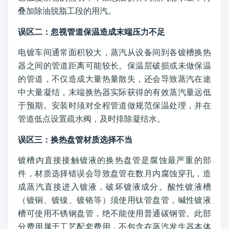
叠加除油脱脂工段的用汽。
误区二：忽视管道保温造成末端压力不足
电镀车间通常面积较大，蒸汽从设备间到各镀槽换热
器之间的管道距离可能较长。保温层破损或未做保温
的管道，不仅造成大量热量散失，还会导致蒸汽在途
中大量凝结，末端换热器实际获得的有效蒸汽量远低
于预期。安装时须对全程管道做规范保温处理，并在
管道低点设置疏水阀，及时排除凝结水。
误区三：换热盘管材质选择不当
镀槽内直接接触镀液的换热盘管是腐蚀最严重的部
件，材质选择错误会导致盘管在数月内腐蚀穿孔，造
成蒸汽直接进入镀液，破坏镀液成分。酸性镀液槽
（镀铜、镀镍、镀铬等）须使用钛管盘管，碱性镀液
槽可使用不锈钢盘管，绝不能使用普通碳钢管。此部
分费用属于工艺配套费用，不包含在蒸汽发生器本体