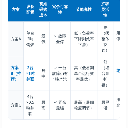
初始
扩容
设备
冗余可靠
方案
采购
节能弹性
灵活
配置
性
成本
性
差
单台
低（负荷率
（须
用汽
最
✗ 故障
方案A
2吨
下降则效率
整体
停机
低
全停
锅炉
下滑）
换
购）
好
方案
2台
✓ 一台
高（低谷期
（增
居
绝大
B（推
×1吨
故障仍有
单台运行效
台即
中
荐）
并联
1吨产汽
率最优）
扩
容）
4台
用汽
×0.5
最
✓ 冗余
最高（最细
最灵
方案C
允许
吨并
高
最强
粒度调节）
活
联