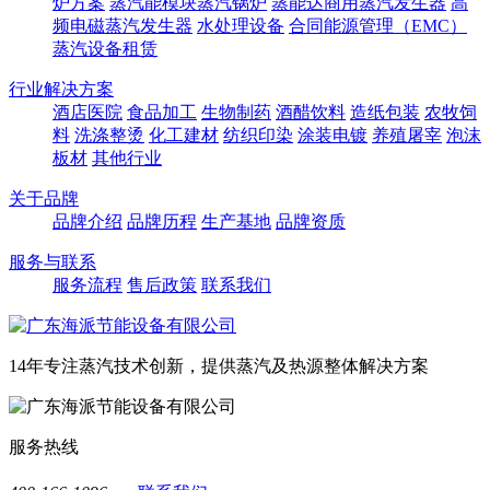
炉方案
蒸汽能模块蒸汽锅炉
蒸能达商用蒸汽发生器
高
频电磁蒸汽发生器
水处理设备
合同能源管理（EMC）
蒸汽设备租赁
行业解决方案
酒店医院
食品加工
生物制药
酒醋饮料
造纸包装
农牧饲
料
洗涤整烫
化工建材
纺织印染
涂装电镀
养殖屠宰
泡沫
板材
其他行业
关于品牌
品牌介绍
品牌历程
生产基地
品牌资质
服务与联系
服务流程
售后政策
联系我们
14年专注蒸汽技术创新，提供蒸汽及热源整体解决方案
服务热线