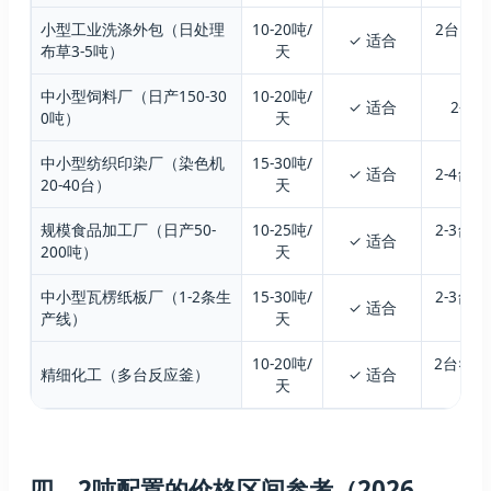
小型工业洗涤外包（日处理
10-20吨/
2台×1
✓ 适合
布草3-5吨）
天
中小型饲料厂（日产150-30
10-20吨/
✓ 适合
2-3
0吨）
天
中小型纺织印染厂（染色机
15-30吨/
✓ 适合
2-4台
20-40台）
天
规模食品加工厂（日产50-
10-25吨/
2-3台
✓ 适合
200吨）
天
洁
中小型瓦楞纸板厂（1-2条生
15-30吨/
2-3台
✓ 适合
产线）
天
≥1
10-20吨/
2台×1
精细化工（多台反应釜）
✓ 适合
天
四、2吨配置的价格区间参考（2026