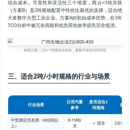
综合成本、可靠性和灵活性三个维度，两台×1吨并联
（方案B）是2吨规格配置中性价比最优的选择，适合绝
大多数中大型工业企业。方案A的初始成本优势，在3年
TCO分析中被冗余风险和低负荷热效率损失完全抵消。
推荐方案：2台×1吨模块化并联，兼顾可靠性与经济性
三、适合2吨/小时规格的行业与场景
日用汽量
是否适合2
行业场景
建议
参考
吨规格
中型酒店洗衣房（400间以
8-15吨/
✓ 适合
2台×1
上）
天