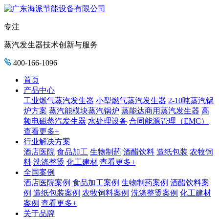
专注
蒸汽发生器技术创新与服务
400-166-1096
首页
产品中心
工业燃气蒸汽发生器
小型燃气蒸汽发生器
2-10吨蒸汽锅
炉方案
蒸汽能模块蒸汽锅炉
蒸能达商用蒸汽发生器
高
频电磁蒸汽发生器
水处理设备
合同能源管理（EMC）
查看更多+
行业解决方案
酒店医院
食品加工
生物制药
酒醋饮料
造纸包装
农牧饲
料
洗涤整烫
化工建材
查看更多+
全国案例
酒店医院案例
食品加工案例
生物制药案例
酒醋饮料案
例
造纸包装案例
农牧饲料案例
洗涤整烫案例
化工建材
案例
查看更多+
关于品牌