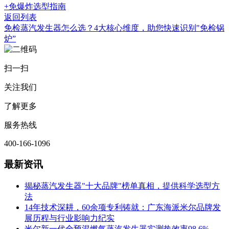
+免爆炸选型指南
返回列表
免检蒸汽发生器怎么选？4大核心维度，助您快速识别"免检锅
炉”
扫一扫
关注我们
了解更多
服务热线
400-166-1096
最新资讯
揭秘蒸汽发生器"十大品牌"榜单真相，提供科学选型方
法
14年技术深耕，60余项专利铸就：广东海派米尔品牌发
展历程与行业影响力纪实
米尔新一代全预混燃气蒸汽发生器实测热效率98.6%，