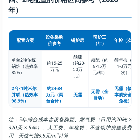
年）
设备采购
司炉工
配置方案
锅炉房
年检（次）
价参考
（年）
须建
单台2吨传统
须配（约
须年检（约
约15-25
（约20-
锅炉（热效率
8-15万
1-3万元/
万元
50万
85%）
元/年）
次）
元）
2台×1吨米尔
约24-34
无需（物理
无需（全
并联（热效率
万元（两
无需
本质安全真
自动）
98.9%）
台合计）
免检）
注：5年综合成本含设备购置、燃气费（日用汽20吨 ×
320天 × 5年）、人工费、年检费，不含锅炉房建设费
用。天然气按3.5元/m³计算。