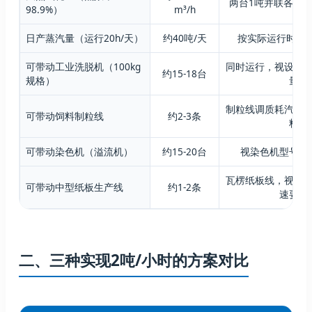
两台1吨并联各耗69.5
98.9%）
m³/h
日产蒸汽量（运行20h/天）
约40吨/天
按实际运行时间
可带动工业洗脱机（100kg
同时运行，视设备
约15-18台
规格）
量
制粒线调质耗汽约60-
可带动饲料制粒线
约2-3条
料
可带动染色机（溢流机）
约15-20台
视染色机型号和
瓦楞纸板线，视热
可带动中型纸板生产线
约1-2条
速要求
二、三种实现2吨/小时的方案对比