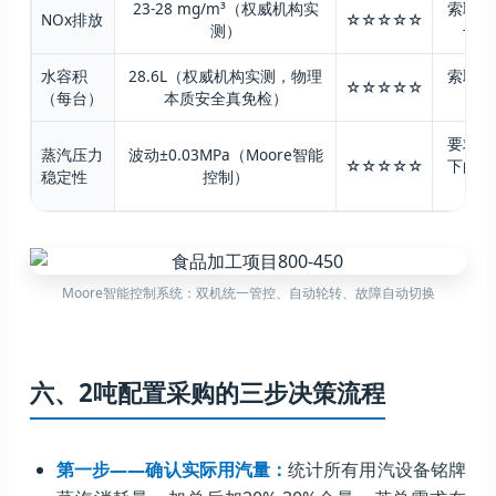
23-28 mg/m³（权威机构实
索取报
NOx排放
☆☆☆☆☆
测）
号与
水容积
28.6L（权威机构实测，物理
索取水
☆☆☆☆☆
（每台）
本质安全真免检）
要求提
蒸汽压力
波动±0.03MPa（Moore智能
☆☆☆☆☆
下的压
稳定性
控制）
Moore智能控制系统：双机统一管控、自动轮转、故障自动切换
六、2吨配置采购的三步决策流程
第一步——确认实际用汽量：
统计所有用汽设备铭牌