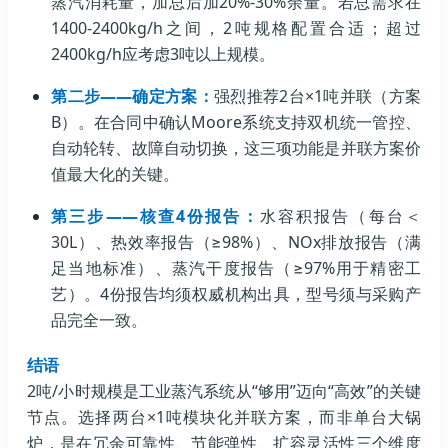
蒸汽消耗量，加总后加20%-30%余量。若总需求在
1400-2400kg/h之间，2吨规格配置合适；超过
2400kg/h应考虑3吨以上规模。
第二步——确定方案：
强烈推荐2台×1吨并联（方案
B）。在合同中确认Moore系统支持双机统一管控、
自动轮转、故障自动切换，这三项功能是并联方案价
值最大化的关键。
第三步——核查4份报告：
水容积报告（每台＜
30L）、热效率报告（≥98%）、NOx排放报告（满
足当地标准）、蒸汽干度报告（≥97%用于精密工
艺）。4份报告均须权威机构出具，型号须与采购产
品完全一致。
结语
2吨/小时规模是工业蒸汽系统从“够用”迈向“高效”的关键
节点。选择两台×1吨模块化并联方案，而非单台大锅
炉，是在冗余可靠性、节能弹性、扩容灵活性三个维度