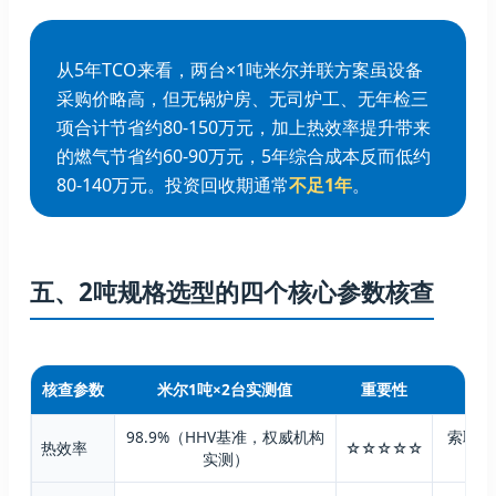
从5年TCO来看，两台×1吨米尔并联方案虽设备
采购价略高，但无锅炉房、无司炉工、无年检三
项合计节省约80-150万元，加上热效率提升带来
的燃气节省约60-90万元，5年综合成本反而低约
80-140万元。投资回收期通常
不足1年
。
五、2吨规格选型的四个核心参数核查
核查参数
米尔1吨×2台实测值
重要性
核
98.9%（HHV基准，权威机构
索取权
热效率
☆☆☆☆☆
实测）
报