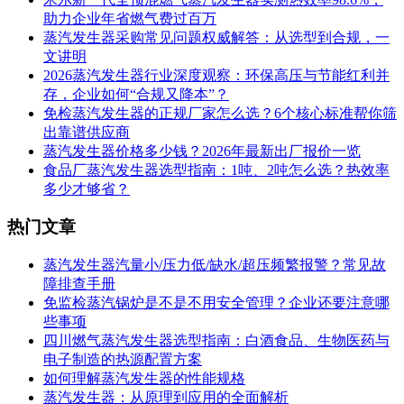
助力企业年省燃气费过百万
蒸汽发生器采购常见问题权威解答：从选型到合规，一
文讲明
2026蒸汽发生器行业深度观察：环保高压与节能红利并
存，企业如何“合规又降本”？
免检蒸汽发生器的正规厂家怎么选？6个核心标准帮你筛
出靠谱供应商
蒸汽发生器价格多少钱？2026年最新出厂报价一览
食品厂蒸汽发生器选型指南：1吨、2吨怎么选？热效率
多少才够省？
热门文章
蒸汽发生器汽量小/压力低/缺水/超压频繁报警？常见故
障排查手册
免监检蒸汽锅炉是不是不用安全管理？企业还要注意哪
些事项
四川燃气蒸汽发生器选型指南：白酒食品、生物医药与
电子制造的热源配置方案
如何理解蒸汽发生器的性能规格
蒸汽发生器：从原理到应用的全面解析