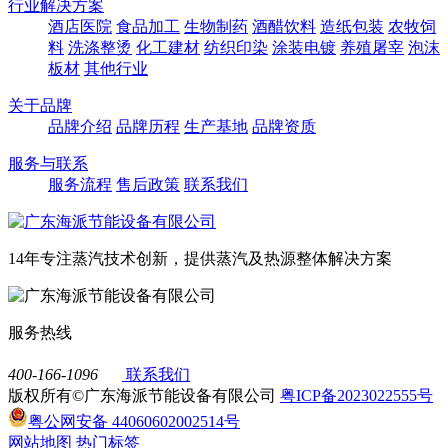
行业解决方案
酒店医院
食品加工
生物制药
酒醋饮料
造纸包装
农牧饲
料
洗涤整烫
化工建材
纺织印染
涂装电镀
养殖屠宰
泡沫
板材
其他行业
关于品牌
品牌介绍
品牌历程
生产基地
品牌资质
服务与联系
服务流程
售后政策
联系我们
14年专注蒸汽技术创新，提供蒸汽及热源整体解决方案
服务热线
400-166-1096
联系我们
版权所有©广东海派节能设备有限公司
粤ICP备2023022555号
粤公网安备 44060602002514号
网站地图
热门标签