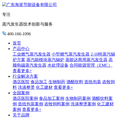
专注
蒸汽发生器技术创新与服务
400-166-1096
首页
产品中心
工业燃气蒸汽发生器
小型燃气蒸汽发生器
2-10吨蒸汽锅
炉方案
蒸汽能模块蒸汽锅炉
蒸能达商用蒸汽发生器
高
频电磁蒸汽发生器
水处理设备
合同能源管理（EMC）
查看更多+
行业解决方案
酒店医院
食品加工
生物制药
酒醋饮料
造纸包装
农牧饲
料
洗涤整烫
化工建材
查看更多+
全国案例
酒店医院案例
食品加工案例
生物制药案例
酒醋饮料案
例
造纸包装案例
农牧饲料案例
洗涤整烫案例
化工建材
案例
查看更多+
关于品牌