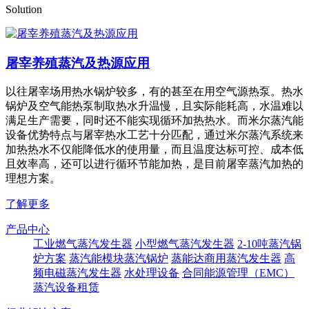
Solution
屠宰养殖蒸汽及热源应用
以往屠宰场用热水锅炉较多，有的甚至在用空气源热泵。热水
锅炉及空气能热泵制取热水升温慢，且实际能耗高，水温难以
满足生产需要，同时还不能实现循环加热热水。而米尔蒸汽能
设备优势特点与屠宰热水工艺十分匹配，通过米尔蒸汽系统来
加热热水不仅能降低水的使用量，而且温度达标可控、成本低
且效率高，还可以进行循环节能加热，是目前屠宰蒸汽加热的
理想方案。
了解更多
产品中心
工业燃气蒸汽发生器
小型燃气蒸汽发生器
2-10吨蒸汽锅
炉方案
蒸汽能模块蒸汽锅炉
蒸能达商用蒸汽发生器
高
频电磁蒸汽发生器
水处理设备
合同能源管理（EMC）
蒸汽设备租赁