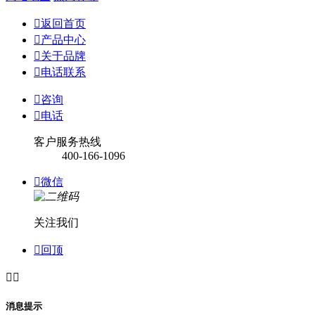

返回首页

产品中心

关于品牌

电话联系

咨询

电话
客户服务热线
400-166-1096

微信
关注我们

回顶


消息提示