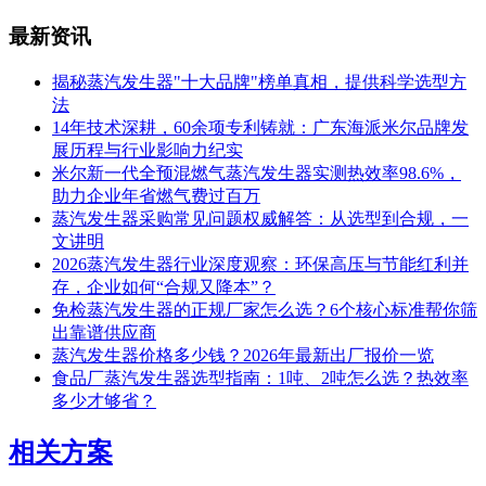
最新资讯
揭秘蒸汽发生器"十大品牌"榜单真相，提供科学选型方
法
14年技术深耕，60余项专利铸就：广东海派米尔品牌发
展历程与行业影响力纪实
米尔新一代全预混燃气蒸汽发生器实测热效率98.6%，
助力企业年省燃气费过百万
蒸汽发生器采购常见问题权威解答：从选型到合规，一
文讲明
2026蒸汽发生器行业深度观察：环保高压与节能红利并
存，企业如何“合规又降本”？
免检蒸汽发生器的正规厂家怎么选？6个核心标准帮你筛
出靠谱供应商
蒸汽发生器价格多少钱？2026年最新出厂报价一览
食品厂蒸汽发生器选型指南：1吨、2吨怎么选？热效率
多少才够省？
相关方案