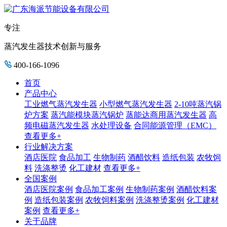
专注
蒸汽发生器技术创新与服务
400-166-1096
首页
产品中心
工业燃气蒸汽发生器
小型燃气蒸汽发生器
2-10吨蒸汽锅
炉方案
蒸汽能模块蒸汽锅炉
蒸能达商用蒸汽发生器
高
频电磁蒸汽发生器
水处理设备
合同能源管理（EMC）
查看更多+
行业解决方案
酒店医院
食品加工
生物制药
酒醋饮料
造纸包装
农牧饲
料
洗涤整烫
化工建材
查看更多+
全国案例
酒店医院案例
食品加工案例
生物制药案例
酒醋饮料案
例
造纸包装案例
农牧饲料案例
洗涤整烫案例
化工建材
案例
查看更多+
关于品牌