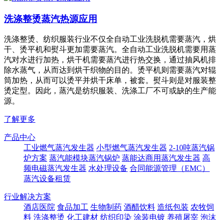
洗涤整烫蒸汽热源应用
洗涤整烫、纺织服装行业不仅全自动工业洗脱机需要蒸汽，烘
干、烫平机和熨斗更加需要蒸汽。全自动工业洗脱机需要用蒸
汽对水进行加热，烘干机需要蒸汽进行热交换，通过抽风机排
除水蒸气，从而达到烘干织物的目的。烫平机则需要蒸汽对辊
筒加热，从而可以烫平并烘干床单，被套。熨斗则是对服装整
烫定型。因此，蒸汽是纺织服装、洗涤工厂不可或缺的生产能
源。
了解更多
产品中心
工业燃气蒸汽发生器
小型燃气蒸汽发生器
2-10吨蒸汽锅
炉方案
蒸汽能模块蒸汽锅炉
蒸能达商用蒸汽发生器
高
频电磁蒸汽发生器
水处理设备
合同能源管理（EMC）
蒸汽设备租赁
行业解决方案
酒店医院
食品加工
生物制药
酒醋饮料
造纸包装
农牧饲
料
洗涤整烫
化工建材
纺织印染
涂装电镀
养殖屠宰
泡沫