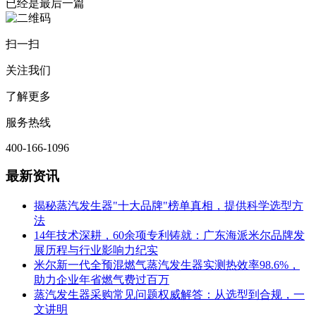
已经是最后一篇
扫一扫
关注我们
了解更多
服务热线
400-166-1096
最新资讯
揭秘蒸汽发生器"十大品牌"榜单真相，提供科学选型方
法
14年技术深耕，60余项专利铸就：广东海派米尔品牌发
展历程与行业影响力纪实
米尔新一代全预混燃气蒸汽发生器实测热效率98.6%，
助力企业年省燃气费过百万
蒸汽发生器采购常见问题权威解答：从选型到合规，一
文讲明