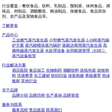
行业覆盖：餐饮食品、饮料、乳制品、预制菜、休闲食品、调
味品、肉制品、酒醋酿造、粮油制品、保健食品、食品添加
剂、农产品及宠物食品等。
了解更多
产品中心
工业燃气蒸汽发生器
小型燃气蒸汽发生器
2-10吨蒸汽锅
炉方案
蒸汽能模块蒸汽锅炉
蒸能达商用蒸汽发生器
高
频电磁蒸汽发生器
水处理设备
合同能源管理（EMC）
蒸汽设备租赁
行业解决方案
酒店医院
食品加工
生物制药
酒醋饮料
造纸包装
农牧饲
料
洗涤整烫
化工建材
纺织印染
涂装电镀
养殖屠宰
泡沫
板材
其他行业
关于品牌
品牌介绍
品牌历程
生产基地
品牌资质
服务与联系
服务流程
售后政策
联系我们