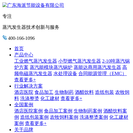
专注
蒸汽发生器技术创新与服务
400-166-1096
首页
产品中心
工业燃气蒸汽发生器
小型燃气蒸汽发生器
2-10吨蒸汽锅
炉方案
蒸汽能模块蒸汽锅炉
蒸能达商用蒸汽发生器
高
频电磁蒸汽发生器
水处理设备
合同能源管理（EMC）
查看更多+
行业解决方案
酒店医院
食品加工
生物制药
酒醋饮料
造纸包装
农牧饲
料
洗涤整烫
化工建材
查看更多+
全国案例
酒店医院案例
食品加工案例
生物制药案例
酒醋饮料案
例
造纸包装案例
农牧饲料案例
洗涤整烫案例
化工建材
案例
查看更多+
关于品牌