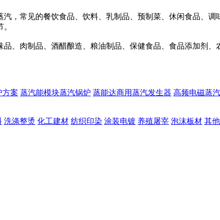
蒸汽，常见的餐饮食品、饮料、乳制品、预制菜、休闲食品、调
节。
味品、肉制品、酒醋酿造、粮油制品、保健食品、食品添加剂、
炉方案
蒸汽能模块蒸汽锅炉
蒸能达商用蒸汽发生器
高频电磁蒸
料
洗涤整烫
化工建材
纺织印染
涂装电镀
养殖屠宰
泡沫板材
其他