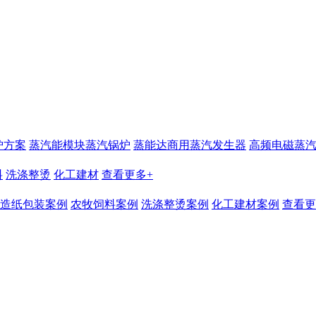
炉方案
蒸汽能模块蒸汽锅炉
蒸能达商用蒸汽发生器
高频电磁蒸
料
洗涤整烫
化工建材
查看更多+
造纸包装案例
农牧饲料案例
洗涤整烫案例
化工建材案例
查看更