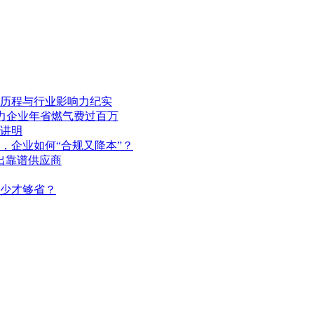
展历程与行业影响力纪实
助力企业年省燃气费过百万
讲明
，企业如何“合规又降本”？
出靠谱供应商
多少才够省？