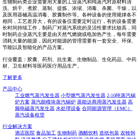
生物制药类企业需要用大量的工业蒸汽和纯蒸汽对原材料清
洗、烘干、煮胶、蒸制、提炼、浓缩、消毒、杀菌、干燥，以
及医用器械高温消毒、胶囊制作等。各种设备的使用规律各不
相同，工艺差异大，有的设备仅需要定时运行，有的设备需要
长时间持续工作，制药厂对蒸汽系统的灵活性要求比较高，同
时制药企业蒸汽主要是由天然气燃烧或电加热产生，每年需要
消耗大量的能源，因此对能源的管理需要有一套安全、环保、
节能以及智能化的产品方案。
行业覆盖：胶囊、药剂、抗生素、生物制品、生化药品、中药
材、卫生材料等医药医疗用品生产。
了解更多
产品中心
工业燃气蒸汽发生器
小型燃气蒸汽发生器
2-10吨蒸汽锅
炉方案
蒸汽能模块蒸汽锅炉
蒸能达商用蒸汽发生器
高
频电磁蒸汽发生器
水处理设备
合同能源管理（EMC）
蒸汽设备租赁
行业解决方案
酒店医院
食品加工
生物制药
酒醋饮料
造纸包装
农牧饲