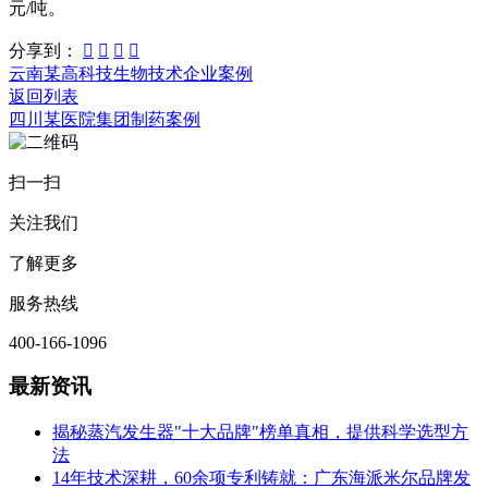
元/吨。
分享到：




云南某高科技生物技术企业案例
返回列表
四川某医院集团制药案例
扫一扫
关注我们
了解更多
服务热线
400-166-1096
最新资讯
揭秘蒸汽发生器"十大品牌"榜单真相，提供科学选型方
法
14年技术深耕，60余项专利铸就：广东海派米尔品牌发