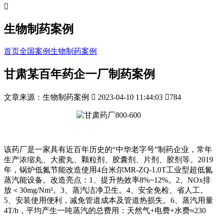

生物制药案例
首页
全国案例
生物制药案例
甘肃某百年药企一厂制药案例
文章来源：生物制药案例

2023-04-10 11:44:03

784
该药厂是一家具有近百年历史的“中华老字号”制药企业，常年
生产浓缩丸、大蜜丸、颗粒剂、胶囊剂、片剂、胶剂等。2019
年，锅炉低氮节能改造使用4台米尔MR-ZQ-1.0T工业型超低氮
蒸汽能设备。改造亮点：1、提升热效率8%~12%。2、NOx排
放＜30mg/Nm³。3、蒸汽洁净卫生。4、安全免检、省人工。
5、安装使用便利，减免管道成本及管道热损失。6、蒸汽用量
4T/h，平均产生一吨蒸汽的总费用：天然气+电费+水费≈230