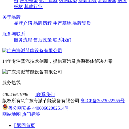
料
洗涤整烫
化工建材
纺织印染
涂装电镀
养殖屠宰
泡沫
板材
其他行业
关于品牌
品牌介绍
品牌历程
生产基地
品牌资质
服务与联系
服务流程
售后政策
联系我们
14年专注蒸汽技术创新，提供蒸汽及热源整体解决方案
服务热线
400-166-1096
联系我们
版权所有©广东海派节能设备有限公司
粤ICP备2023022555号
粤公网安备 44060602002514号
网站地图
热门标签

返回首页