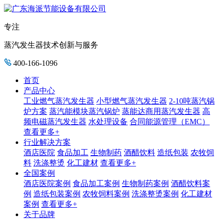
专注
蒸汽发生器技术创新与服务
400-166-1096
首页
产品中心
工业燃气蒸汽发生器
小型燃气蒸汽发生器
2-10吨蒸汽锅
炉方案
蒸汽能模块蒸汽锅炉
蒸能达商用蒸汽发生器
高
频电磁蒸汽发生器
水处理设备
合同能源管理（EMC）
查看更多+
行业解决方案
酒店医院
食品加工
生物制药
酒醋饮料
造纸包装
农牧饲
料
洗涤整烫
化工建材
查看更多+
全国案例
酒店医院案例
食品加工案例
生物制药案例
酒醋饮料案
例
造纸包装案例
农牧饲料案例
洗涤整烫案例
化工建材
案例
查看更多+
关于品牌